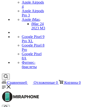
Apple Airpods
4
Apple Airpods
Pro 3
Apple iMac
iMac 24
2023 M3
Google Pixel 9
Pro XL
Google Pixel 8
Pro
Google Pixel
8A
Фитнес-
браслеты
Сравнение
0
Отложенные
0
Корзина
0