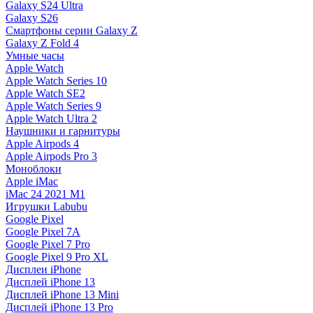
Galaxy S24 Ultra
Galaxy S26
Смартфоны серии Galaxy Z
Galaxy Z Fold 4
Умные часы
Apple Watch
Apple Watch Series 10
Apple Watch SE2
Apple Watch Series 9
Apple Watch Ultra 2
Наушники и гарнитуры
Apple Airpods 4
Apple Airpods Pro 3
Моноблоки
Apple iMac
iMac 24 2021 M1
Игрушки Labubu
Google Pixel
Google Pixel 7А
Google Pixel 7 Pro
Google Pixel 9 Pro XL
Дисплеи iPhone
Дисплей iPhone 13
Дисплей iPhone 13 Mini
Дисплей iPhone 13 Pro