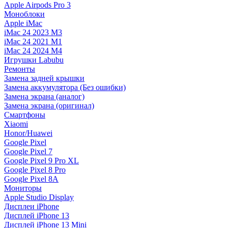
Apple Airpods Pro 3
Моноблоки
Apple iMac
iMac 24 2023 M3
iMac 24 2021 M1
iMac 24 2024 M4
Игрушки Labubu
Ремонты
Замена задней крышки
Замена аккумулятора (Без ошибки)
Замена экрана (аналог)
Замена экрана (оригинал)
Смартфоны
Xiaomi
Honor/Huawei
Google Pixel
Google Pixel 7
Google Pixel 9 Pro XL
Google Pixel 8 Pro
Google Pixel 8A
Мониторы
Apple Studio Display
Дисплеи iPhone
Дисплей iPhone 13
Дисплей iPhone 13 Mini