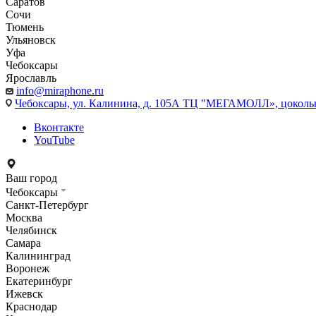
Саратов
Сочи
Тюмень
Ульяновск
Уфа
Чебоксары
Ярославль
info@miraphone.ru
Чебоксары,
ул. Калинина, д. 105А ТЦ "МЕГАМОЛЛ», цоколь
Вконтакте
YouTube
Ваш город
Чебоксары
Санкт-Петербург
Москва
Челябинск
Самара
Калининград
Воронеж
Екатеринбург
Ижевск
Краснодар