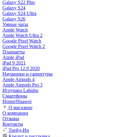
Galaxy S22 Plus
Galaxy S24
Galaxy S24 Ultra
Galaxy S26
Умные часы
Apple Watch
Apple Watch Ultra 2
Google Pixel Watch
Google Pixel Watch 2
Планшеты
Apple iPad
iPad 9 2021
iPad Pro 12.9 2020
Наушники и гарнитуры
Apple Airpods 4
Apple Airpods Pro 3
Игрушки Labubu
Смартфоны
Honor/Huawei
О магазине
О компании
Отзывы
Контакты
Трейд-Ин
Кредит и рассрочка