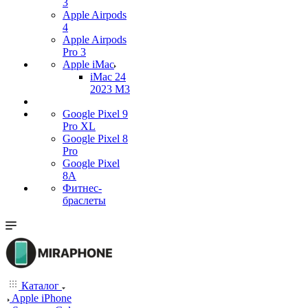
3
Apple Airpods
4
Apple Airpods
Pro 3
Apple iMac
iMac 24
2023 M3
Google Pixel 9
Pro XL
Google Pixel 8
Pro
Google Pixel
8A
Фитнес-
браслеты
Каталог
Apple iPhone