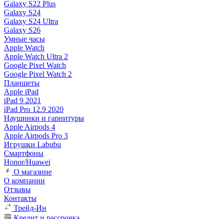
Galaxy S22 Plus
Galaxy S24
Galaxy S24 Ultra
Galaxy S26
Умные часы
Apple Watch
Apple Watch Ultra 2
Google Pixel Watch
Google Pixel Watch 2
Планшеты
Apple iPad
iPad 9 2021
iPad Pro 12.9 2020
Наушники и гарнитуры
Apple Airpods 4
Apple Airpods Pro 3
Игрушки Labubu
Смартфоны
Honor/Huawei
О магазине
О компании
Отзывы
Контакты
Трейд-Ин
Кредит и рассрочка