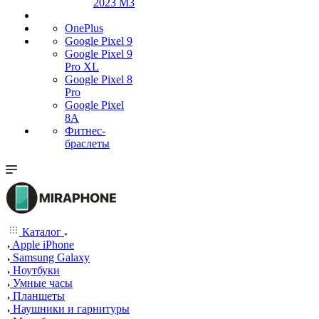
2023 M3
OnePlus
Google Pixel 9
Google Pixel 9
Pro XL
Google Pixel 8
Pro
Google Pixel
8A
Фитнес-
браслеты
Каталог
Apple iPhone
Samsung Galaxy
Ноутбуки
Умные часы
Планшеты
Наушники и гарнитуры