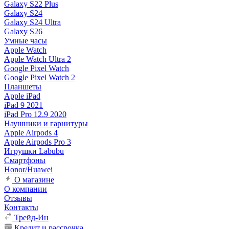
Galaxy S22 Plus
Galaxy S24
Galaxy S24 Ultra
Galaxy S26
Умные часы
Apple Watch
Apple Watch Ultra 2
Google Pixel Watch
Google Pixel Watch 2
Планшеты
Apple iPad
iPad 9 2021
iPad Pro 12.9 2020
Наушники и гарнитуры
Apple Airpods 4
Apple Airpods Pro 3
Игрушки Labubu
Смартфоны
Honor/Huawei
О магазине
О компании
Отзывы
Контакты
Трейд-Ин
Кредит и рассрочка