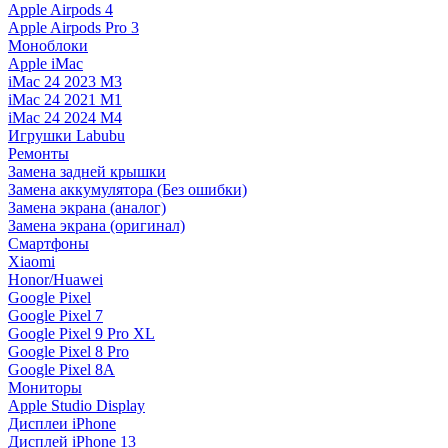
Apple Airpods 4
Apple Airpods Pro 3
Моноблоки
Apple iMac
iMac 24 2023 M3
iMac 24 2021 M1
iMac 24 2024 M4
Игрушки Labubu
Ремонты
Замена задней крышки
Замена аккумулятора (Без ошибки)
Замена экрана (аналог)
Замена экрана (оригинал)
Смартфоны
Xiaomi
Honor/Huawei
Google Pixel
Google Pixel 7
Google Pixel 9 Pro XL
Google Pixel 8 Pro
Google Pixel 8A
Мониторы
Apple Studio Display
Дисплеи iPhone
Дисплей iPhone 13