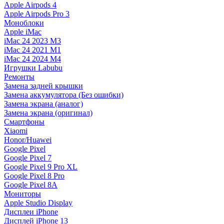
Apple Airpods 4
Apple Airpods Pro 3
Моноблоки
Apple iMac
iMac 24 2023 M3
iMac 24 2021 M1
iMac 24 2024 M4
Игрушки Labubu
Ремонты
Замена задней крышки
Замена аккумулятора (Без ошибки)
Замена экрана (аналог)
Замена экрана (оригинал)
Смартфоны
Xiaomi
Honor/Huawei
Google Pixel
Google Pixel 7
Google Pixel 9 Pro XL
Google Pixel 8 Pro
Google Pixel 8A
Мониторы
Apple Studio Display
Дисплеи iPhone
Дисплей iPhone 13