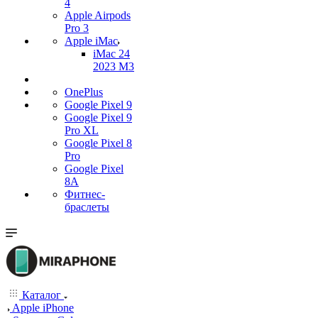
4
Apple Airpods
Pro 3
Apple iMac
iMac 24
2023 M3
OnePlus
Google Pixel 9
Google Pixel 9
Pro XL
Google Pixel 8
Pro
Google Pixel
8A
Фитнес-
браслеты
Каталог
Apple iPhone