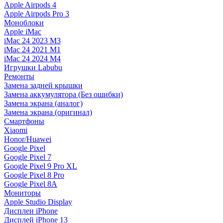
Apple Airpods 4
Apple Airpods Pro 3
Моноблоки
Apple iMac
iMac 24 2023 M3
iMac 24 2021 M1
iMac 24 2024 M4
Игрушки Labubu
Ремонты
Замена задней крышки
Замена аккумулятора (Без ошибки)
Замена экрана (аналог)
Замена экрана (оригинал)
Смартфоны
Xiaomi
Honor/Huawei
Google Pixel
Google Pixel 7
Google Pixel 9 Pro XL
Google Pixel 8 Pro
Google Pixel 8A
Мониторы
Apple Studio Display
Дисплеи iPhone
Дисплей iPhone 13