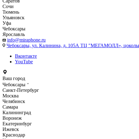
Саратов
Сочи
Тюмень
Ульяновск
Уфа
Чебоксары
Ярославль
info@miraphone.ru
Чебоксары,
ул. Калинина, д. 105А ТЦ "МЕГАМОЛЛ», цоколь
Вконтакте
YouTube
Ваш город
Чебоксары
Санкт-Петербург
Москва
Челябинск
Самара
Калининград
Воронеж
Екатеринбург
Ижевск
Краснодар