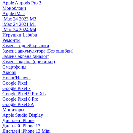
Apple Airpods Pro 3
Моноблоки
Apple iMac
iMac 24 2023 M3
iMac 24 2021 M1
iMac 24 2024 M4
Игрушки Labubu
Ремонты
Замена задней крышки
Замена аккумулятора (Без ошибки)
Замена экрана (аналог)
Замена экрана (оригинал)
Смартфоны
Xiaomi
Honor/Huawei
Google Pixel
Google Pixel 7
Google Pixel 9 Pro XL
Google Pixel 8 Pro
Google Pixel 8A
Мониторы
Apple Studio Display
Дисплеи iPhone
Дисплей iPhone 13
Дисплей iPhone 13 Mini