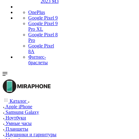
2023 M3
OnePlus
Google Pixel 9
Google Pixel 9
Pro XL
Google Pixel 8
Pro
Google Pixel
8A
Фитнес-
браслеты
Каталог
Apple iPhone
Samsung Galaxy
Ноутбуки
Умные часы
Планшеты
Наушники и гарнитуры