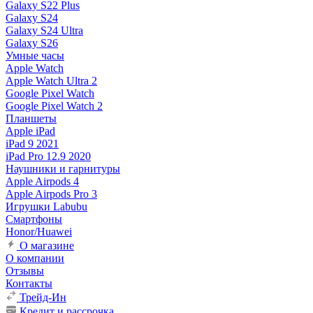
Galaxy S22 Plus
Galaxy S24
Galaxy S24 Ultra
Galaxy S26
Умные часы
Apple Watch
Apple Watch Ultra 2
Google Pixel Watch
Google Pixel Watch 2
Планшеты
Apple iPad
iPad 9 2021
iPad Pro 12.9 2020
Наушники и гарнитуры
Apple Airpods 4
Apple Airpods Pro 3
Игрушки Labubu
Смартфоны
Honor/Huawei
О магазине
О компании
Отзывы
Контакты
Трейд-Ин
Кредит и рассрочка