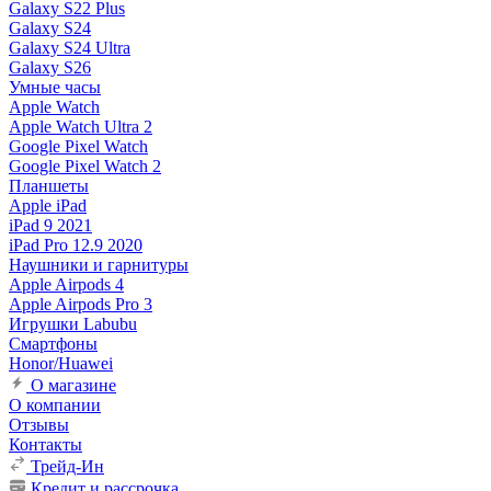
Galaxy S22 Plus
Galaxy S24
Galaxy S24 Ultra
Galaxy S26
Умные часы
Apple Watch
Apple Watch Ultra 2
Google Pixel Watch
Google Pixel Watch 2
Планшеты
Apple iPad
iPad 9 2021
iPad Pro 12.9 2020
Наушники и гарнитуры
Apple Airpods 4
Apple Airpods Pro 3
Игрушки Labubu
Смартфоны
Honor/Huawei
О магазине
О компании
Отзывы
Контакты
Трейд-Ин
Кредит и рассрочка