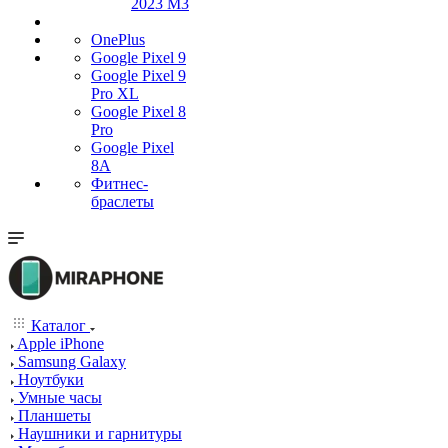
2023 M3
OnePlus
Google Pixel 9
Google Pixel 9
Pro XL
Google Pixel 8
Pro
Google Pixel
8A
Фитнес-
браслеты
Каталог
Apple iPhone
Samsung Galaxy
Ноутбуки
Умные часы
Планшеты
Наушники и гарнитуры