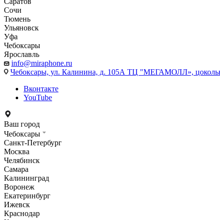
Саратов
Сочи
Тюмень
Ульяновск
Уфа
Чебоксары
Ярославль
info@miraphone.ru
Чебоксары,
ул. Калинина, д. 105А ТЦ "МЕГАМОЛЛ», цоколь
Вконтакте
YouTube
Ваш город
Чебоксары
Санкт-Петербург
Москва
Челябинск
Самара
Калининград
Воронеж
Екатеринбург
Ижевск
Краснодар