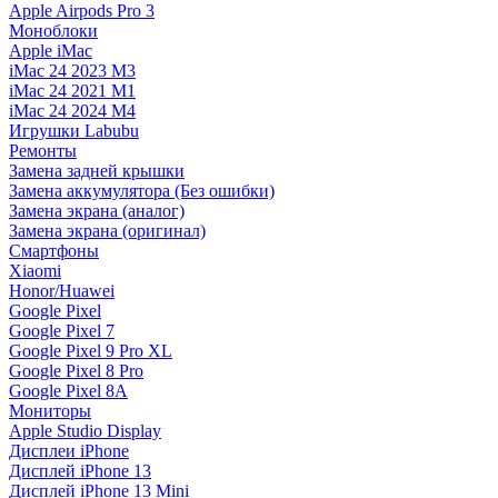
Apple Airpods Pro 3
Моноблоки
Apple iMac
iMac 24 2023 M3
iMac 24 2021 M1
iMac 24 2024 M4
Игрушки Labubu
Ремонты
Замена задней крышки
Замена аккумулятора (Без ошибки)
Замена экрана (аналог)
Замена экрана (оригинал)
Смартфоны
Xiaomi
Honor/Huawei
Google Pixel
Google Pixel 7
Google Pixel 9 Pro XL
Google Pixel 8 Pro
Google Pixel 8A
Мониторы
Apple Studio Display
Дисплеи iPhone
Дисплей iPhone 13
Дисплей iPhone 13 Mini