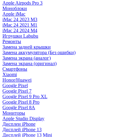
Apple Airpods Pro 3
Моноблоки
Apple iMac
iMac 24 2023 M3
iMac 24 2021 M1
iMac 24 2024 M4
Игрушки Labubu
Ремонты
Замена задней крышки
Замена аккумулятора (Без ошибки)
Замена экрана (аналог)
Замена экрана (оригинал)
Смартфоны
Xiaomi
Honor/Huawei
Google Pixel
Google Pixel 7
Google Pixel 9 Pro XL
Google Pixel 8 Pro
Google Pixel 8A
Мониторы
Apple Studio Display
Дисплеи iPhone
Дисплей iPhone 13
Дисплей iPhone 13 Mini