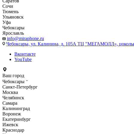
Саратов
Сочи
Тюмень
Ульяновск
Уфа
Чебоксары
Ярославль
info@miraphone.ru
Чебоксары,
ул. Калинина, д. 105А ТЦ "МЕГАМОЛЛ», цоколь
Вконтакте
YouTube
Ваш город
Чебоксары
Санкт-Петербург
Москва
Челябинск
Самара
Калининград
Воронеж
Екатеринбург
Ижевск
Краснодар