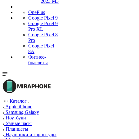
2023 M3
OnePlus
Google Pixel 9
Google Pixel 9
Pro XL
Google Pixel 8
Pro
Google Pixel
8A
Фитнес-
браслеты
Каталог
Apple iPhone
Samsung Galaxy
Ноутбуки
Умные часы
Планшеты
Наушники и гарнитуры