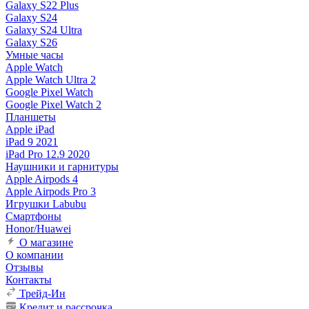
Galaxy S22 Plus
Galaxy S24
Galaxy S24 Ultra
Galaxy S26
Умные часы
Apple Watch
Apple Watch Ultra 2
Google Pixel Watch
Google Pixel Watch 2
Планшеты
Apple iPad
iPad 9 2021
iPad Pro 12.9 2020
Наушники и гарнитуры
Apple Airpods 4
Apple Airpods Pro 3
Игрушки Labubu
Смартфоны
Honor/Huawei
О магазине
О компании
Отзывы
Контакты
Трейд-Ин
Кредит и рассрочка