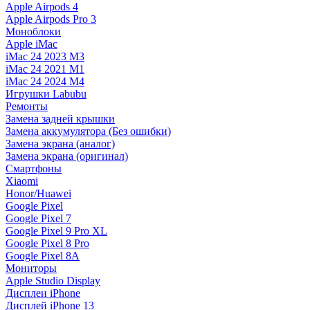
Apple Airpods 4
Apple Airpods Pro 3
Моноблоки
Apple iMac
iMac 24 2023 M3
iMac 24 2021 M1
iMac 24 2024 M4
Игрушки Labubu
Ремонты
Замена задней крышки
Замена аккумулятора (Без ошибки)
Замена экрана (аналог)
Замена экрана (оригинал)
Смартфоны
Xiaomi
Honor/Huawei
Google Pixel
Google Pixel 7
Google Pixel 9 Pro XL
Google Pixel 8 Pro
Google Pixel 8A
Мониторы
Apple Studio Display
Дисплеи iPhone
Дисплей iPhone 13