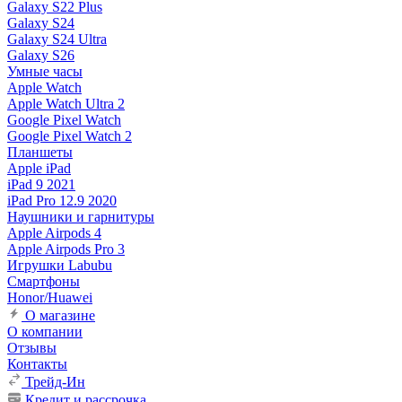
Galaxy S22 Plus
Galaxy S24
Galaxy S24 Ultra
Galaxy S26
Умные часы
Apple Watch
Apple Watch Ultra 2
Google Pixel Watch
Google Pixel Watch 2
Планшеты
Apple iPad
iPad 9 2021
iPad Pro 12.9 2020
Наушники и гарнитуры
Apple Airpods 4
Apple Airpods Pro 3
Игрушки Labubu
Смартфоны
Honor/Huawei
О магазине
О компании
Отзывы
Контакты
Трейд-Ин
Кредит и рассрочка