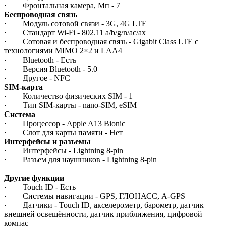
· Фронтальная камера, Мп - 7
Беспроводная связь
· Модуль сотовой связи - 3G, 4G LTE
· Стандарт Wi-Fi - 802.11 a/b/g/n/ac/ax
· Сотовая и беспроводная связь - Gigabit Class LTE с
технологиями MIMO 2×2 и LAA4
· Bluetooth - Есть
· Версия Bluetooth - 5.0
· Другое - NFC
SIM-карта
· Количество физических SIM - 1
· Тип SIM-карты - nano-SIM, eSIM
Система
· Процессор - Apple A13 Bionic
· Слот для карты памяти - Нет
Интерфейсы и разъемы
· Интерфейсы - Lightning 8-pin
· Разъем для наушников - Lightning 8-pin
Другие функции
· Touch ID - Есть
· Системы навигации - GPS, ГЛОНАСС, A-GPS
· Датчики - Touch ID, акселерометр, барометр, датчик
внешней освещённости, датчик приближения, цифровой
компас