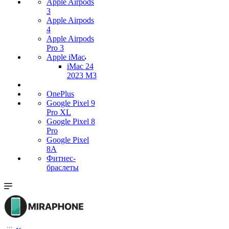
Apple Airpods
3
Apple Airpods
4
Apple Airpods
Pro 3
Apple iMac
iMac 24
2023 M3
OnePlus
Google Pixel 9
Pro XL
Google Pixel 8
Pro
Google Pixel
8A
Фитнес-
браслеты