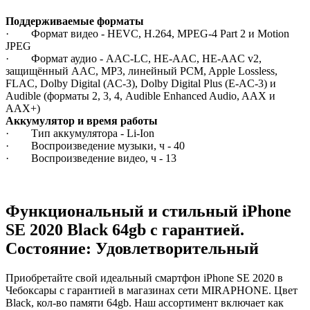
Поддерживаемые форматы
· Формат видео - HEVC, H.264, MPEG‑4 Part 2 и Motion
JPEG
· Формат аудио - AAC‑LC, HE‑AAC, HE‑AAC v2,
защищённый AAC, MP3, линейный PCM, Apple Lossless,
FLAC, Dolby Digital (AC‑3), Dolby Digital Plus (E‑AC‑3) и
Audible (форматы 2, 3, 4, Audible Enhanced Audio, AAX и
AAX+)
Аккумулятор и время работы
· Тип аккумулятора - Li-Ion
· Воспроизведение музыки, ч - 40
· Воспроизведение видео, ч - 13
Функциональный и стильный iPhone
SE 2020
Black
64gb
с гарантией.
Состояние: Удовлетворительный
Приобретайте свой идеальный смартфон iPhone SE 2020 в
Чебоксары с гарантией в магазинах сети MIRAPHONE. Цвет
Black
, кол-во памяти
64gb
. Наш ассортимент включает как