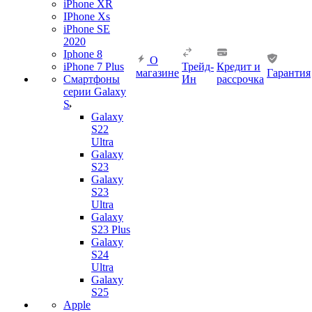
iPhone XR
IPhone Xs
iPhone SE
2020
Iphone 8
О
iPhone 7 Plus
Трейд-
Кредит и
магазине
Гарантия
Смартфоны
Ин
рассрочка
серии Galaxy
S
Galaxy
S22
Ultra
Galaxy
S23
Galaxy
S23
Ultra
Galaxy
S23 Plus
Galaxy
S24
Ultra
Galaxy
S25
Apple