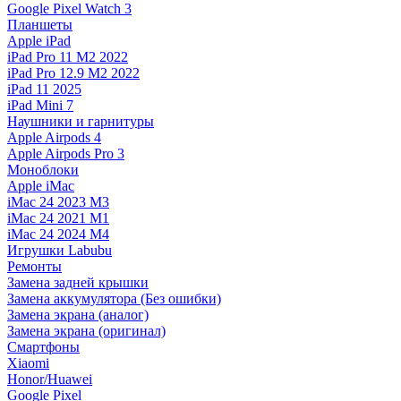
Google Pixel Watch 3
Планшеты
Apple iPad
iPad Pro 11 M2 2022
iPad Pro 12.9 M2 2022
iPad 11 2025
iPad Mini 7
Наушники и гарнитуры
Apple Airpods 4
Apple Airpods Pro 3
Моноблоки
Apple iMac
iMac 24 2023 M3
iMac 24 2021 M1
iMac 24 2024 M4
Игрушки Labubu
Ремонты
Замена задней крышки
Замена аккумулятора (Без ошибки)
Замена экрана (аналог)
Замена экрана (оригинал)
Смартфоны
Xiaomi
Honor/Huawei
Google Pixel