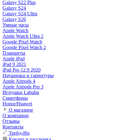
Galaxy S22 Plus
Galaxy S24
Galaxy S24 Ultra
Galaxy S26
Умные часы
Apple Watch
Apple Watch Ultra 2
Google Pixel Watch
Google Pixel Watch 2
Планшеты
Apple iPad
iPad 9 2021
iPad Pro 12.9 2020
Наушники и гарнитуры
Apple Airpods 4
Apple Airpods Pro 3
Игрушки Labubu
Смартфоны
Honor/Huawei
О магазине
О компании
Отзывы
Контакты
Трейд-Ин
Кредит и рассрочка