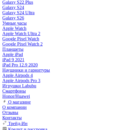
Galaxy S22 Plus
Galaxy S24
Galaxy S24 Ultra
Galaxy S26
Умные часы
Apple Watch
Apple Watch Ultra 2
Google Pixel Watch
Google Pixel Watch 2
Планшеты
Apple iPad
iPad 9 2021
iPad Pro 12.9 2020
Наушники и гарнитуры
Apple Airpods 4
Apple Airpods Pro 3
Игрушки Labubu
Смартфоны
Honor/Huawei
О магазине
О компании
Отзывы
Контакты
Трейд-Ин
Кредит и рассрочка