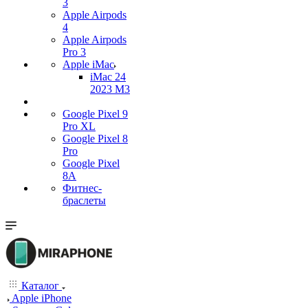
3
Apple Airpods
4
Apple Airpods
Pro 3
Apple iMac
iMac 24
2023 M3
Google Pixel 9
Pro XL
Google Pixel 8
Pro
Google Pixel
8A
Фитнес-
браслеты
Каталог
Apple iPhone