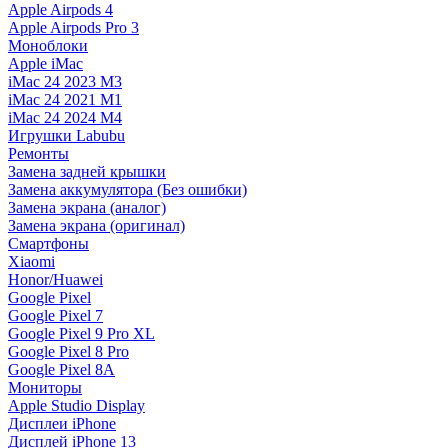
Apple Airpods 4
Apple Airpods Pro 3
Моноблоки
Apple iMac
iMac 24 2023 M3
iMac 24 2021 M1
iMac 24 2024 M4
Игрушки Labubu
Ремонты
Замена задней крышки
Замена аккумулятора (Без ошибки)
Замена экрана (аналог)
Замена экрана (оригинал)
Смартфоны
Xiaomi
Honor/Huawei
Google Pixel
Google Pixel 7
Google Pixel 9 Pro XL
Google Pixel 8 Pro
Google Pixel 8A
Мониторы
Apple Studio Display
Дисплеи iPhone
Дисплей iPhone 13