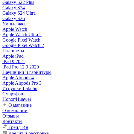
Galaxy S22 Plus
Galaxy S24
Galaxy S24 Ultra
Galaxy S26
Умные часы
Apple Watch
Apple Watch Ultra 2
Google Pixel Watch
Google Pixel Watch 2
Планшеты
Apple iPad
iPad 9 2021
iPad Pro 12.9 2020
Наушники и гарнитуры
Apple Airpods 4
Apple Airpods Pro 3
Игрушки Labubu
Смартфоны
Honor/Huawei
О магазине
О компании
Отзывы
Контакты
Трейд-Ин
Кредит и рассрочка