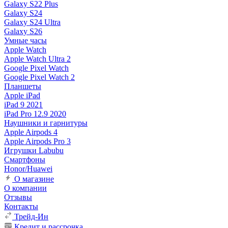
Galaxy S22 Plus
Galaxy S24
Galaxy S24 Ultra
Galaxy S26
Умные часы
Apple Watch
Apple Watch Ultra 2
Google Pixel Watch
Google Pixel Watch 2
Планшеты
Apple iPad
iPad 9 2021
iPad Pro 12.9 2020
Наушники и гарнитуры
Apple Airpods 4
Apple Airpods Pro 3
Игрушки Labubu
Смартфоны
Honor/Huawei
О магазине
О компании
Отзывы
Контакты
Трейд-Ин
Кредит и рассрочка