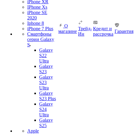
iPhone XR
IPhone Xs
iPhone SE
2020
Iphone 8
О
iPhone 7 Plus
Трейд-
Кредит и
магазине
Гарантия
Смартфоны
Ин
рассрочка
серии Galaxy
S
Galaxy
S22
Ultra
Galaxy
S23
Galaxy
S23
Ultra
Galaxy
S23 Plus
Galaxy
S24
Ultra
Galaxy
S25
Apple