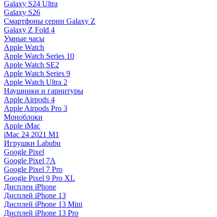
Galaxy S24 Ultra
Galaxy S26
Смартфоны серии Galaxy Z
Galaxy Z Fold 4
Умные часы
Apple Watch
Apple Watch Series 10
Apple Watch SE2
Apple Watch Series 9
Apple Watch Ultra 2
Наушники и гарнитуры
Apple Airpods 4
Apple Airpods Pro 3
Моноблоки
Apple iMac
iMac 24 2021 M1
Игрушки Labubu
Google Pixel
Google Pixel 7А
Google Pixel 7 Pro
Google Pixel 9 Pro XL
Дисплеи iPhone
Дисплей iPhone 13
Дисплей iPhone 13 Mini
Дисплей iPhone 13 Pro