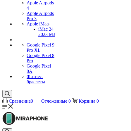
Apple Airpods
4
Apple Airpods
Pro 3
Apple iMac
iMac 24
2023 M3
Google Pixel 9
Pro XL
Google Pixel 8
Pro
Google Pixel
8A
Фитнес-
браслеты
Сравнение
0
Отложенные
0
Корзина
0