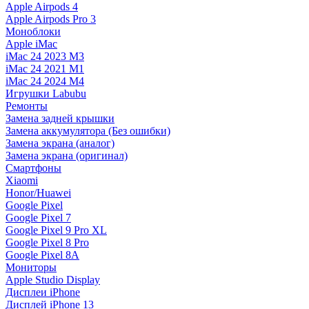
Apple Airpods 4
Apple Airpods Pro 3
Моноблоки
Apple iMac
iMac 24 2023 M3
iMac 24 2021 M1
iMac 24 2024 M4
Игрушки Labubu
Ремонты
Замена задней крышки
Замена аккумулятора (Без ошибки)
Замена экрана (аналог)
Замена экрана (оригинал)
Смартфоны
Xiaomi
Honor/Huawei
Google Pixel
Google Pixel 7
Google Pixel 9 Pro XL
Google Pixel 8 Pro
Google Pixel 8A
Мониторы
Apple Studio Display
Дисплеи iPhone
Дисплей iPhone 13