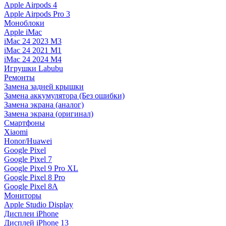
Apple Airpods 4
Apple Airpods Pro 3
Моноблоки
Apple iMac
iMac 24 2023 M3
iMac 24 2021 M1
iMac 24 2024 M4
Игрушки Labubu
Ремонты
Замена задней крышки
Замена аккумулятора (Без ошибки)
Замена экрана (аналог)
Замена экрана (оригинал)
Смартфоны
Xiaomi
Honor/Huawei
Google Pixel
Google Pixel 7
Google Pixel 9 Pro XL
Google Pixel 8 Pro
Google Pixel 8A
Мониторы
Apple Studio Display
Дисплеи iPhone
Дисплей iPhone 13