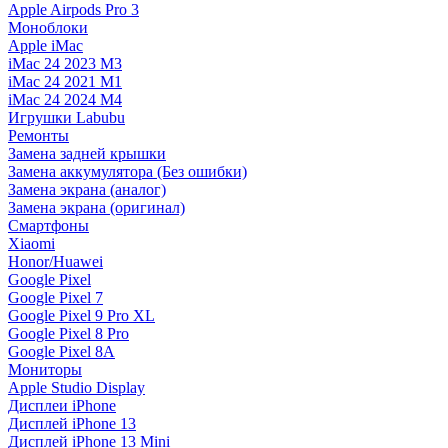
Apple Airpods Pro 3
Моноблоки
Apple iMac
iMac 24 2023 M3
iMac 24 2021 M1
iMac 24 2024 M4
Игрушки Labubu
Ремонты
Замена задней крышки
Замена аккумулятора (Без ошибки)
Замена экрана (аналог)
Замена экрана (оригинал)
Смартфоны
Xiaomi
Honor/Huawei
Google Pixel
Google Pixel 7
Google Pixel 9 Pro XL
Google Pixel 8 Pro
Google Pixel 8A
Мониторы
Apple Studio Display
Дисплеи iPhone
Дисплей iPhone 13
Дисплей iPhone 13 Mini