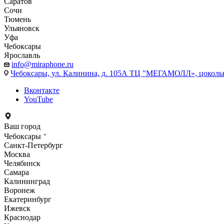
Саратов
Сочи
Тюмень
Ульяновск
Уфа
Чебоксары
Ярославль
info@miraphone.ru
Чебоксары,
ул. Калинина, д. 105А ТЦ "МЕГАМОЛЛ», цоколь
Вконтакте
YouTube
Ваш город
Чебоксары
Санкт-Петербург
Москва
Челябинск
Самара
Калининград
Воронеж
Екатеринбург
Ижевск
Краснодар