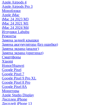
Apple Airpods 4
Apple Airpods Pro 3
Моноблоки
Apple iMac
iMac 24 2023 M3
iMac 24 2021 M1
iMac 24 2024 M4
Игрушки Labubu
Ремонты
Замена задней крышки
Замена аккумулятора (Без ошибки)
Замена экрана (аналог)
Замена экрана (оригинал)
Смартфоны
Xiaomi
Honor/Huawei
Google Pixel
Google Pixel 7
Google Pixel 9 Pro XL
Google Pixel 8 Pro
Google Pixel 8A
Мониторы
Apple Studio Display
Дисплеи iPhone
Дисплей iPhone 13