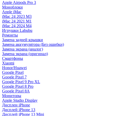
Apple Airpods Pro 3
Моноблоки
Apple iMac
iMac 24 2023 M3
iMac 24 2021 M1
iMac 24 2024 M4
Игрушки Labubu
Ремонты
Замена задней крышки
Замена аккумулятора (Без ошибки)
Замена экрана (аналог)
Замена экрана (оригинал)
Смартфоны
Xiaomi
Honor/Huawei
Google Pixel
Google Pixel 7
Google Pixel 9 Pro XL
Google Pixel 8 Pro
Google Pixel 8A
Мониторы
Apple Studio Display
Дисплеи iPhone
Дисплей iPhone 13
Дисплей iPhone 13 Mini