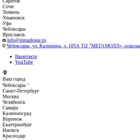
Саратов
Сочи
Тюмень
Ульяновск
Уфа
Чебоксары
Ярославль
info@miraphone.ru
Чебоксары,
ул. Калинина, д. 105А ТЦ "МЕГАМОЛЛ», цоколь
Вконтакте
YouTube
Ваш город
Чебоксары
Санкт-Петербург
Москва
Челябинск
Самара
Калининград
Воронеж
Екатеринбург
Ижевск
Краснодар