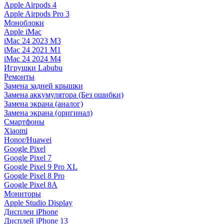
Apple Airpods 4
Apple Airpods Pro 3
Моноблоки
Apple iMac
iMac 24 2023 M3
iMac 24 2021 M1
iMac 24 2024 M4
Игрушки Labubu
Ремонты
Замена задней крышки
Замена аккумулятора (Без ошибки)
Замена экрана (аналог)
Замена экрана (оригинал)
Смартфоны
Xiaomi
Honor/Huawei
Google Pixel
Google Pixel 7
Google Pixel 9 Pro XL
Google Pixel 8 Pro
Google Pixel 8A
Мониторы
Apple Studio Display
Дисплеи iPhone
Дисплей iPhone 13