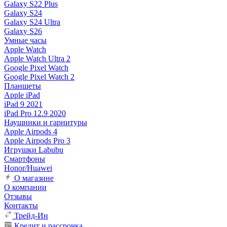
Galaxy S22 Plus
Galaxy S24
Galaxy S24 Ultra
Galaxy S26
Умные часы
Apple Watch
Apple Watch Ultra 2
Google Pixel Watch
Google Pixel Watch 2
Планшеты
Apple iPad
iPad 9 2021
iPad Pro 12.9 2020
Наушники и гарнитуры
Apple Airpods 4
Apple Airpods Pro 3
Игрушки Labubu
Смартфоны
Honor/Huawei
О магазине
О компании
Отзывы
Контакты
Трейд-Ин
Кредит и рассрочка