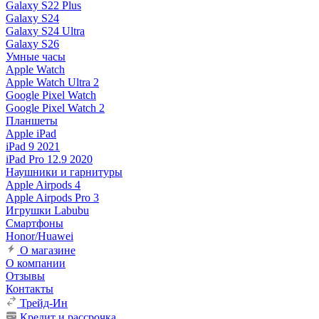
Galaxy S22 Plus
Galaxy S24
Galaxy S24 Ultra
Galaxy S26
Умные часы
Apple Watch
Apple Watch Ultra 2
Google Pixel Watch
Google Pixel Watch 2
Планшеты
Apple iPad
iPad 9 2021
iPad Pro 12.9 2020
Наушники и гарнитуры
Apple Airpods 4
Apple Airpods Pro 3
Игрушки Labubu
Смартфоны
Honor/Huawei
О магазине
О компании
Отзывы
Контакты
Трейд-Ин
Кредит и рассрочка