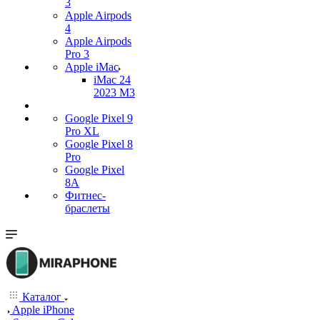
3
Apple Airpods
4
Apple Airpods
Pro 3
Apple iMac
iMac 24
2023 M3
Google Pixel 9
Pro XL
Google Pixel 8
Pro
Google Pixel
8A
Фитнес-
браслеты
Каталог
Apple iPhone