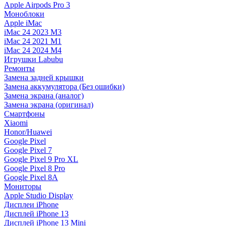
Apple Airpods Pro 3
Моноблоки
Apple iMac
iMac 24 2023 M3
iMac 24 2021 M1
iMac 24 2024 M4
Игрушки Labubu
Ремонты
Замена задней крышки
Замена аккумулятора (Без ошибки)
Замена экрана (аналог)
Замена экрана (оригинал)
Смартфоны
Xiaomi
Honor/Huawei
Google Pixel
Google Pixel 7
Google Pixel 9 Pro XL
Google Pixel 8 Pro
Google Pixel 8A
Мониторы
Apple Studio Display
Дисплеи iPhone
Дисплей iPhone 13
Дисплей iPhone 13 Mini