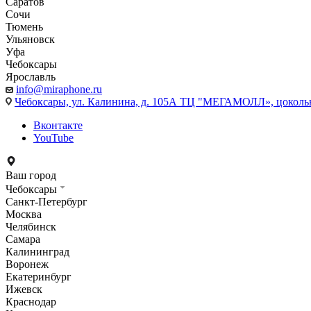
Саратов
Сочи
Тюмень
Ульяновск
Уфа
Чебоксары
Ярославль
info@miraphone.ru
Чебоксары,
ул. Калинина, д. 105А ТЦ "МЕГАМОЛЛ», цоколь
Вконтакте
YouTube
Ваш город
Чебоксары
Санкт-Петербург
Москва
Челябинск
Самара
Калининград
Воронеж
Екатеринбург
Ижевск
Краснодар