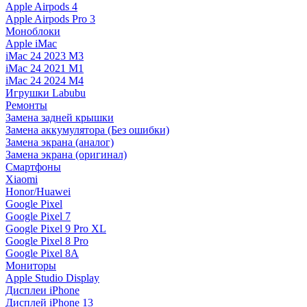
Apple Airpods 4
Apple Airpods Pro 3
Моноблоки
Apple iMac
iMac 24 2023 M3
iMac 24 2021 M1
iMac 24 2024 M4
Игрушки Labubu
Ремонты
Замена задней крышки
Замена аккумулятора (Без ошибки)
Замена экрана (аналог)
Замена экрана (оригинал)
Смартфоны
Xiaomi
Honor/Huawei
Google Pixel
Google Pixel 7
Google Pixel 9 Pro XL
Google Pixel 8 Pro
Google Pixel 8A
Мониторы
Apple Studio Display
Дисплеи iPhone
Дисплей iPhone 13