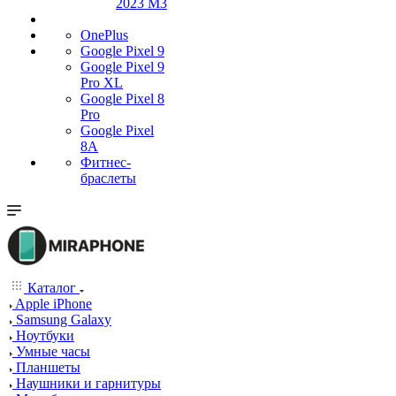
2023 M3
OnePlus
Google Pixel 9
Google Pixel 9
Pro XL
Google Pixel 8
Pro
Google Pixel
8A
Фитнес-
браслеты
Каталог
Apple iPhone
Samsung Galaxy
Ноутбуки
Умные часы
Планшеты
Наушники и гарнитуры