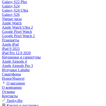
Galaxy S22 Plus
Galaxy S24
Galaxy S24 Ultra
Galaxy S26
Умные часы
Apple Watch
Apple Watch Ultra 2
Google Pixel Watch
Google Pixel Watch 2
Планшеты
Apple iPad
iPad 9 2021
iPad Pro 12.9 2020
Наушники и гарнитуры
Apple Airpods 4
Apple Airpods Pro 3
Игрушки Labubu
Смартфоны
Honor/Huawei
О магазине
О компании
Отзывы
Контакты
Трейд-Ин
Кредит и рассрочка