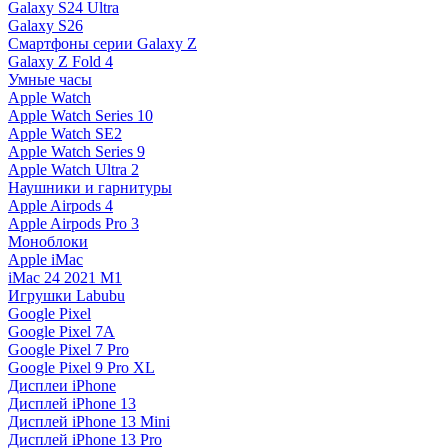
Galaxy S24 Ultra
Galaxy S26
Смартфоны серии Galaxy Z
Galaxy Z Fold 4
Умные часы
Apple Watch
Apple Watch Series 10
Apple Watch SE2
Apple Watch Series 9
Apple Watch Ultra 2
Наушники и гарнитуры
Apple Airpods 4
Apple Airpods Pro 3
Моноблоки
Apple iMac
iMac 24 2021 M1
Игрушки Labubu
Google Pixel
Google Pixel 7А
Google Pixel 7 Pro
Google Pixel 9 Pro XL
Дисплеи iPhone
Дисплей iPhone 13
Дисплей iPhone 13 Mini
Дисплей iPhone 13 Pro