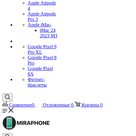
Apple Airpods
4
Apple Airpods
Pro 3
Apple iMac
iMac 24
2023 M3
Google Pixel 9
Pro XL
Google Pixel 8
Pro
Google Pixel
8A
Фитнес-
браслеты
Сравнение
0
Отложенные
0
Корзина
0