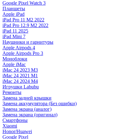
Google Pixel Watch 3
Планшеты
Apple iPad
iPad Pro 11 M2 2022
iPad Pro 12.9 M2 2022
iPad 11 2025
iPad Mini 7
Наушники и гарнитуры
Apple Airpods 4
Apple Airpods Pro 3
Моноблоки
Apple iMac
iMac 24 2023 M3
iMac 24 2021 M1
iMac 24 2024 M4
Игрушки Labubu
Ремонты
Замена задней крышки
Замена аккумулятора (Без ошибки)
Замена экрана (аналог)
Замена экрана (оригинал)
Смартфоны
Xiaomi
Honor/Huawei
Google Pixel