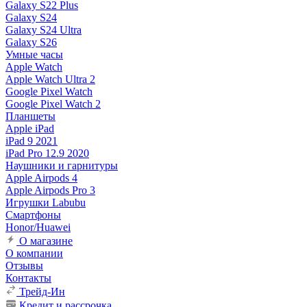
Galaxy S22 Plus
Galaxy S24
Galaxy S24 Ultra
Galaxy S26
Умные часы
Apple Watch
Apple Watch Ultra 2
Google Pixel Watch
Google Pixel Watch 2
Планшеты
Apple iPad
iPad 9 2021
iPad Pro 12.9 2020
Наушники и гарнитуры
Apple Airpods 4
Apple Airpods Pro 3
Игрушки Labubu
Смартфоны
Honor/Huawei
О магазине
О компании
Отзывы
Контакты
Трейд-Ин
Кредит и рассрочка