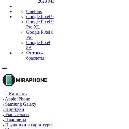
2023 M3
OnePlus
Google Pixel 9
Google Pixel 9
Pro XL
Google Pixel 8
Pro
Google Pixel
8A
Фитнес-
браслеты
Каталог
Apple iPhone
Samsung Galaxy
Ноутбуки
Умные часы
Планшеты
Наушники и гарнитуры