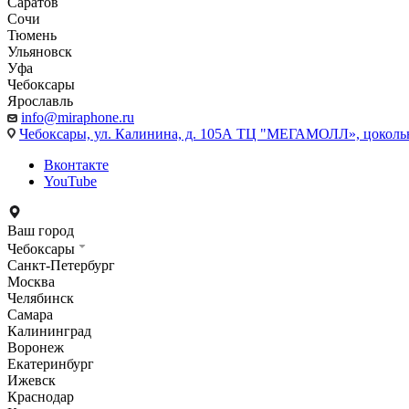
Саратов
Сочи
Тюмень
Ульяновск
Уфа
Чебоксары
Ярославль
info@miraphone.ru
Чебоксары,
ул. Калинина, д. 105А ТЦ "МЕГАМОЛЛ», цоколь
Вконтакте
YouTube
Ваш город
Чебоксары
Санкт-Петербург
Москва
Челябинск
Самара
Калининград
Воронеж
Екатеринбург
Ижевск
Краснодар