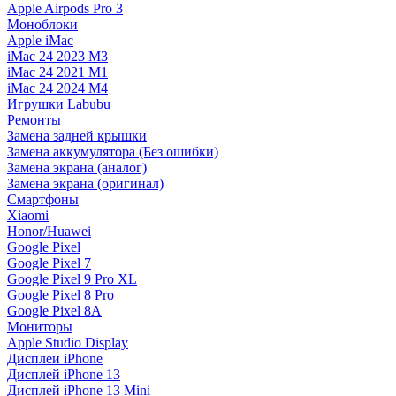
Apple Airpods Pro 3
Моноблоки
Apple iMac
iMac 24 2023 M3
iMac 24 2021 M1
iMac 24 2024 M4
Игрушки Labubu
Ремонты
Замена задней крышки
Замена аккумулятора (Без ошибки)
Замена экрана (аналог)
Замена экрана (оригинал)
Смартфоны
Xiaomi
Honor/Huawei
Google Pixel
Google Pixel 7
Google Pixel 9 Pro XL
Google Pixel 8 Pro
Google Pixel 8A
Мониторы
Apple Studio Display
Дисплеи iPhone
Дисплей iPhone 13
Дисплей iPhone 13 Mini