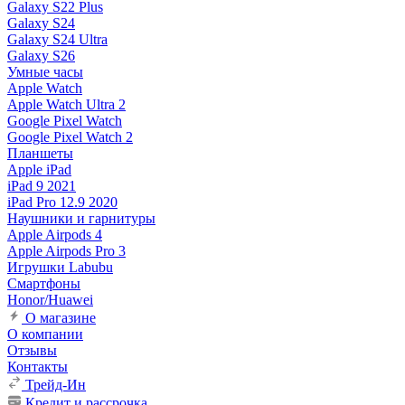
Galaxy S22 Plus
Galaxy S24
Galaxy S24 Ultra
Galaxy S26
Умные часы
Apple Watch
Apple Watch Ultra 2
Google Pixel Watch
Google Pixel Watch 2
Планшеты
Apple iPad
iPad 9 2021
iPad Pro 12.9 2020
Наушники и гарнитуры
Apple Airpods 4
Apple Airpods Pro 3
Игрушки Labubu
Смартфоны
Honor/Huawei
О магазине
О компании
Отзывы
Контакты
Трейд-Ин
Кредит и рассрочка