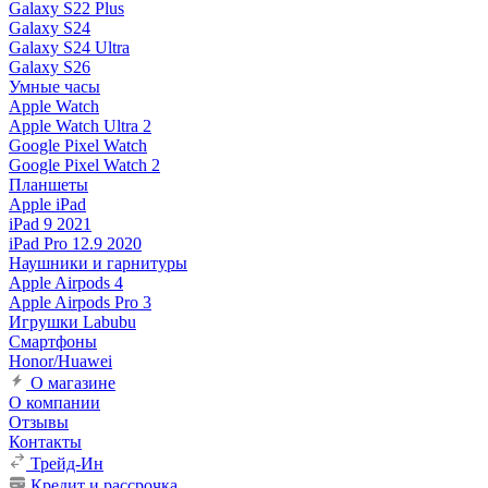
Galaxy S22 Plus
Galaxy S24
Galaxy S24 Ultra
Galaxy S26
Умные часы
Apple Watch
Apple Watch Ultra 2
Google Pixel Watch
Google Pixel Watch 2
Планшеты
Apple iPad
iPad 9 2021
iPad Pro 12.9 2020
Наушники и гарнитуры
Apple Airpods 4
Apple Airpods Pro 3
Игрушки Labubu
Смартфоны
Honor/Huawei
О магазине
О компании
Отзывы
Контакты
Трейд-Ин
Кредит и рассрочка