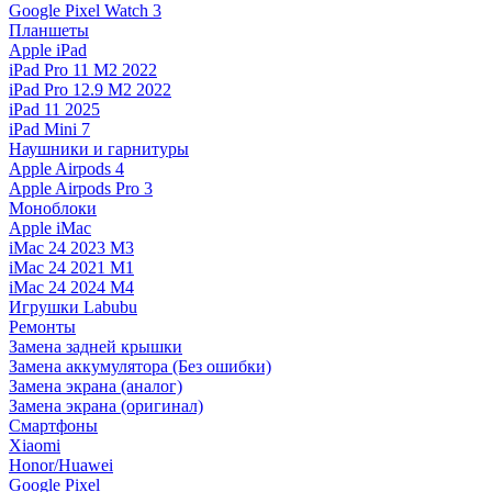
Google Pixel Watch 3
Планшеты
Apple iPad
iPad Pro 11 M2 2022
iPad Pro 12.9 M2 2022
iPad 11 2025
iPad Mini 7
Наушники и гарнитуры
Apple Airpods 4
Apple Airpods Pro 3
Моноблоки
Apple iMac
iMac 24 2023 M3
iMac 24 2021 M1
iMac 24 2024 M4
Игрушки Labubu
Ремонты
Замена задней крышки
Замена аккумулятора (Без ошибки)
Замена экрана (аналог)
Замена экрана (оригинал)
Смартфоны
Xiaomi
Honor/Huawei
Google Pixel