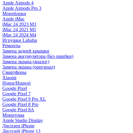
Apple Airpods 4
Apple Airpods Pro 3
Моноблоки
Apple iMac
iMac 24 2023 M3
iMac 24 2021 M1
iMac 24 2024 M4
Игрушки Labubu
Ремонты
Замена задней крышки
Замена аккумулятора (Без ошибки)
Замена экрана (аналог)
Замена экрана (оригинал)
Смартфоны
Xiaomi
Honor/Huawei
Google Pixel
Google Pixel 7
Google Pixel 9 Pro XL
Google Pixel 8 Pro
Google Pixel 8A
Мониторы
Apple Studio Display
Дисплеи iPhone
Дисплей iPhone 13