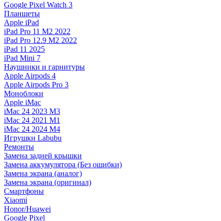
Google Pixel Watch 3
Планшеты
Apple iPad
iPad Pro 11 M2 2022
iPad Pro 12.9 M2 2022
iPad 11 2025
iPad Mini 7
Наушники и гарнитуры
Apple Airpods 4
Apple Airpods Pro 3
Моноблоки
Apple iMac
iMac 24 2023 M3
iMac 24 2021 M1
iMac 24 2024 M4
Игрушки Labubu
Ремонты
Замена задней крышки
Замена аккумулятора (Без ошибки)
Замена экрана (аналог)
Замена экрана (оригинал)
Смартфоны
Xiaomi
Honor/Huawei
Google Pixel