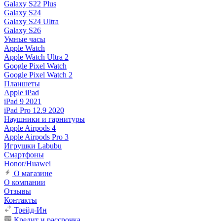
Galaxy S22 Plus
Galaxy S24
Galaxy S24 Ultra
Galaxy S26
Умные часы
Apple Watch
Apple Watch Ultra 2
Google Pixel Watch
Google Pixel Watch 2
Планшеты
Apple iPad
iPad 9 2021
iPad Pro 12.9 2020
Наушники и гарнитуры
Apple Airpods 4
Apple Airpods Pro 3
Игрушки Labubu
Смартфоны
Honor/Huawei
О магазине
О компании
Отзывы
Контакты
Трейд-Ин
Кредит и рассрочка