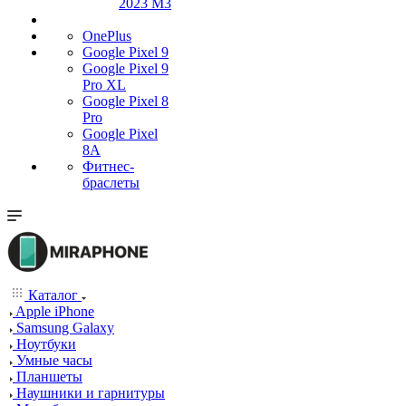
2023 M3
OnePlus
Google Pixel 9
Google Pixel 9
Pro XL
Google Pixel 8
Pro
Google Pixel
8A
Фитнес-
браслеты
Каталог
Apple iPhone
Samsung Galaxy
Ноутбуки
Умные часы
Планшеты
Наушники и гарнитуры