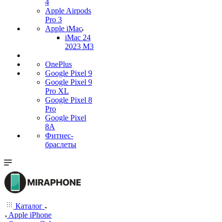
4
Apple Airpods
Pro 3
Apple iMac
iMac 24
2023 M3
OnePlus
Google Pixel 9
Google Pixel 9
Pro XL
Google Pixel 8
Pro
Google Pixel
8A
Фитнес-
браслеты
Каталог
Apple iPhone