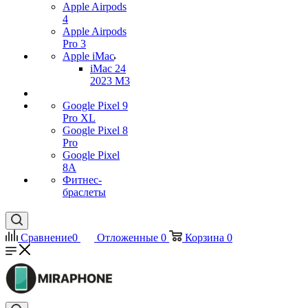
Apple Airpods
4
Apple Airpods
Pro 3
Apple iMac
iMac 24
2023 M3
Google Pixel 9
Pro XL
Google Pixel 8
Pro
Google Pixel
8A
Фитнес-
браслеты
Сравнение
0
Отложенные
0
Корзина
0