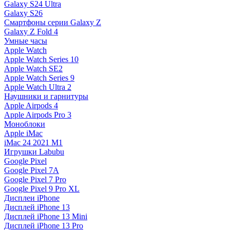
Galaxy S24 Ultra
Galaxy S26
Смартфоны серии Galaxy Z
Galaxy Z Fold 4
Умные часы
Apple Watch
Apple Watch Series 10
Apple Watch SE2
Apple Watch Series 9
Apple Watch Ultra 2
Наушники и гарнитуры
Apple Airpods 4
Apple Airpods Pro 3
Моноблоки
Apple iMac
iMac 24 2021 M1
Игрушки Labubu
Google Pixel
Google Pixel 7А
Google Pixel 7 Pro
Google Pixel 9 Pro XL
Дисплеи iPhone
Дисплей iPhone 13
Дисплей iPhone 13 Mini
Дисплей iPhone 13 Pro