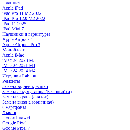
Планшеты
Apple iPad
iPad Pro 11 M2 2022
iPad Pro 12.9 M2 2022
iPad 11 2025
iPad Mini 7
Наушники и гарнитуры
Apple Airpods 4
Apple Airpods Pro 3
Моноблоки
Apple iMac
iMac 24 2023 M3
iMac 24 2021 M1
iMac 24 2024 M4
Игрушки Labubu
Ремонты
Замена задней крышки
Замена аккумулятора (Без ошибки)
Замена экрана (аналог)
Замена экрана (оригинал)
Смартфоны
Xiaomi
Honor/Huawei
Google Pixel
Google Pixel 7