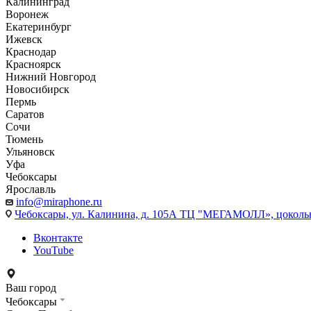
Калининград
Воронеж
Екатеринбург
Ижевск
Краснодар
Красноярск
Нижний Новгород
Новосибирск
Пермь
Саратов
Сочи
Тюмень
Ульяновск
Уфа
Чебоксары
Ярославль
info@miraphone.ru
Чебоксары,
ул. Калинина, д. 105А ТЦ "МЕГАМОЛЛ», цоколь
Вконтакте
YouTube
Ваш город
Чебоксары