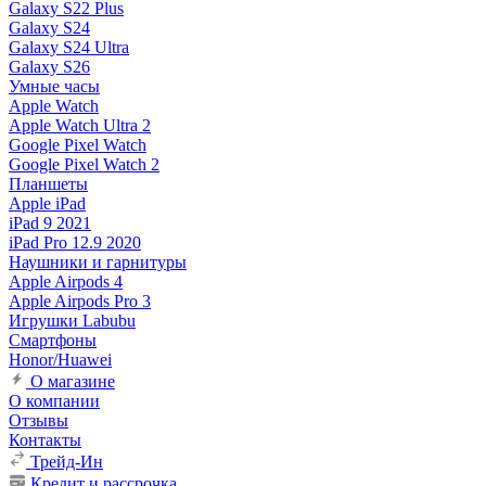
Galaxy S22 Plus
Galaxy S24
Galaxy S24 Ultra
Galaxy S26
Умные часы
Apple Watch
Apple Watch Ultra 2
Google Pixel Watch
Google Pixel Watch 2
Планшеты
Apple iPad
iPad 9 2021
iPad Pro 12.9 2020
Наушники и гарнитуры
Apple Airpods 4
Apple Airpods Pro 3
Игрушки Labubu
Смартфоны
Honor/Huawei
О магазине
О компании
Отзывы
Контакты
Трейд-Ин
Кредит и рассрочка