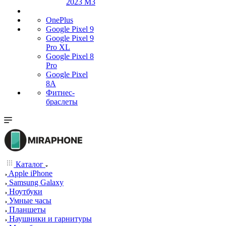
2023 M3
OnePlus
Google Pixel 9
Google Pixel 9
Pro XL
Google Pixel 8
Pro
Google Pixel
8A
Фитнес-
браслеты
Каталог
Apple iPhone
Samsung Galaxy
Ноутбуки
Умные часы
Планшеты
Наушники и гарнитуры