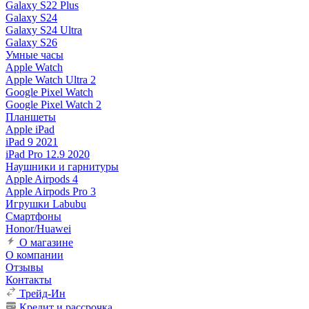
Galaxy S22 Plus
Galaxy S24
Galaxy S24 Ultra
Galaxy S26
Умные часы
Apple Watch
Apple Watch Ultra 2
Google Pixel Watch
Google Pixel Watch 2
Планшеты
Apple iPad
iPad 9 2021
iPad Pro 12.9 2020
Наушники и гарнитуры
Apple Airpods 4
Apple Airpods Pro 3
Игрушки Labubu
Смартфоны
Honor/Huawei
О магазине
О компании
Отзывы
Контакты
Трейд-Ин
Кредит и рассрочка