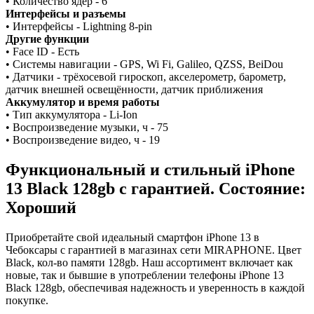
• Количество ядер - 6
Интерфейсы и разъемы
• Интерфейсы - Lightning 8-pin
Другие функции
• Face ID - Есть
• Системы навигации - GPS, Wi Fi, Galileo, QZSS, BeiDou
• Датчики - трёхосевой гироскоп, акселерометр, барометр,
датчик внешней освещённости, датчик приближения
Аккумулятор и время работы
• Тип аккумулятора - Li-Ion
• Воспроизведение музыки, ч - 75
• Воспроизведение видео, ч - 19
Функциональный и стильный iPhone
13
Black
128gb
с гарантией. Состояние:
Хороший
Приобретайте свой идеальный смартфон iPhone 13 в
Чебоксары с гарантией в магазинах сети MIRAPHONE. Цвет
Black
, кол-во памяти
128gb
. Наш ассортимент включает как
новые, так и бывшие в употреблении телефоны iPhone 13
Black
128gb
, обеспечивая надежность и уверенность в каждой
покупке.